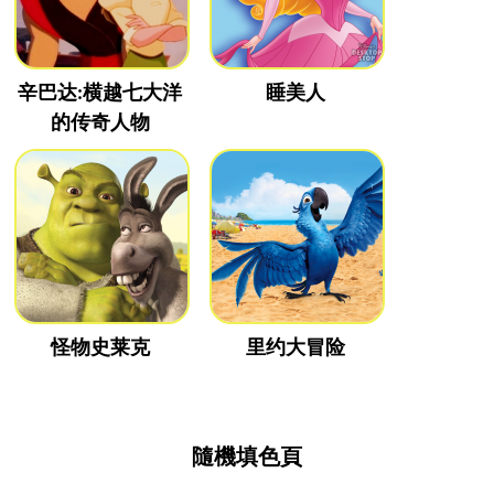
辛巴达:横越七大洋
睡美人
的传奇人物
怪物史莱克
里约大冒险
隨機填色頁