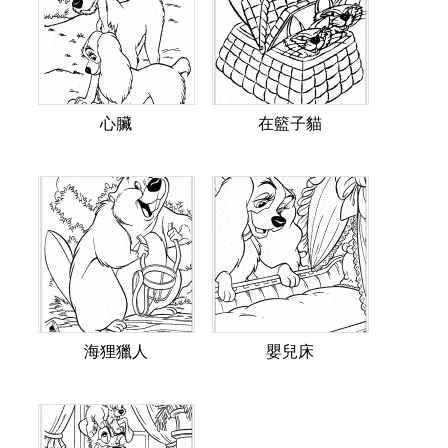
心臟
在籃子貓
海狸獵人
嬰兒床