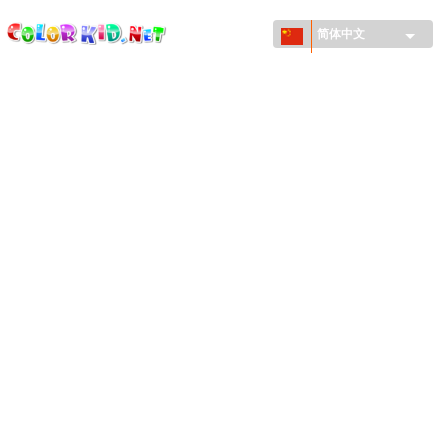
ColorKid.net
Skip to
main
简体中文
content
机械和车辆
世界各地
建筑
动物世界
动画
女孩特區
季节
男孩特區
年幼兒童特區
新年和圣诞节