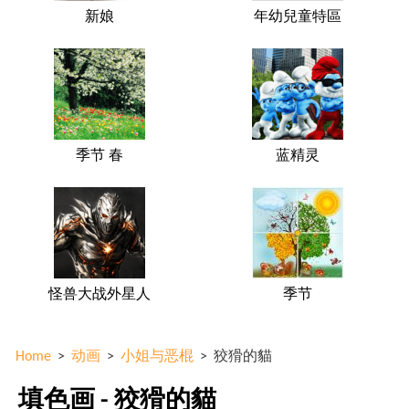
新娘
年幼兒童特區
季节 春
蓝精灵
怪兽大战外星人
季节
Home
>
动画
>
小姐与恶棍
>
狡猾的貓
填色画 - 狡猾的貓