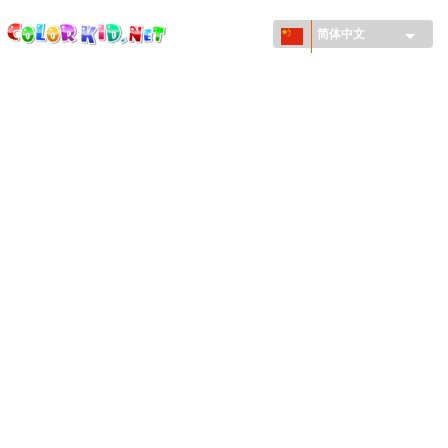
ColorKid.net
Skip to
main
简体中文
content
机械和车辆
世界各地
建筑
动物世界
动画
女孩特區
季节
男孩特區
年幼兒童特區
新年和圣诞节