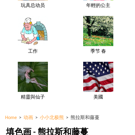
玩具总动员
年輕的公主
工作
季节 春
精靈與仙子
美國
Home
>
动画
>
小小北极熊
>
熊拉斯和藤蔓
填色画 - 熊拉斯和藤蔓