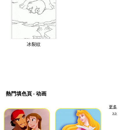
冰裂紋
熱門填色頁 - 动画
更多
>>