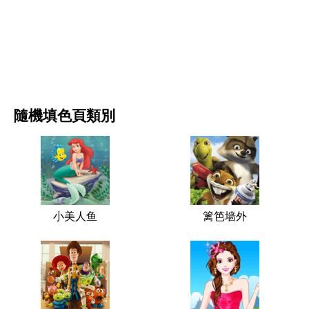
电影和连续剧
自然
隨機填色頁類別
小美人鱼
篱笆墙外