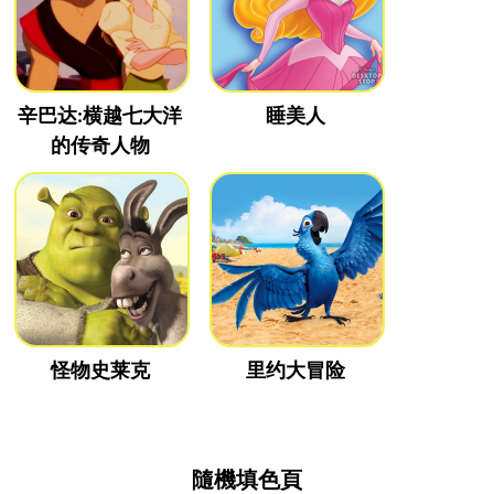
辛巴达:横越七大洋
睡美人
的传奇人物
怪物史莱克
里约大冒险
隨機填色頁