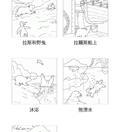
拉斯和野兔
拉爾斯船上
沐浴
熊潛水