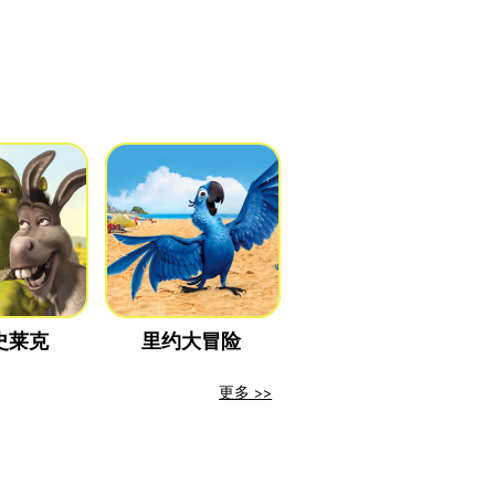
史莱克
里约大冒险
更多 >>