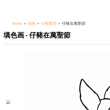
Skip to
ColorKid.net
main
content
Home
>
动画
>
小熊维尼
>
仔豬在萬聖節
填色画 - 仔豬在萬聖節