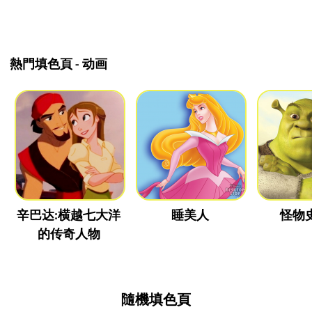
熱門填色頁 - 动画
辛巴达:横越七大洋
睡美人
怪物
的传奇人物
隨機填色頁