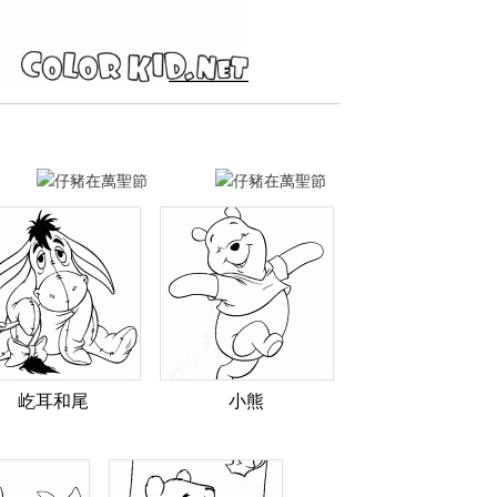
屹耳和尾
小熊