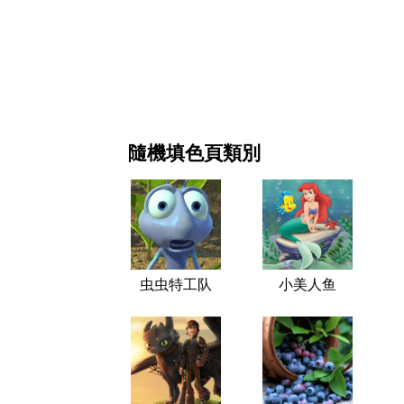
新年和圣诞节
电影和连续剧
自然
隨機填色頁類別
虫虫特工队
小美人鱼