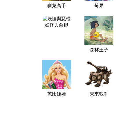
驯龙高手
莓果
妖怪與惡棍
森林王子
芭比娃娃
未來戰爭