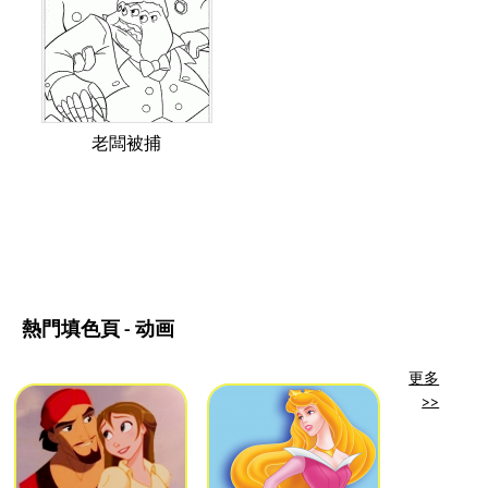
老闆被捕
熱門填色頁 - 动画
更多
>>