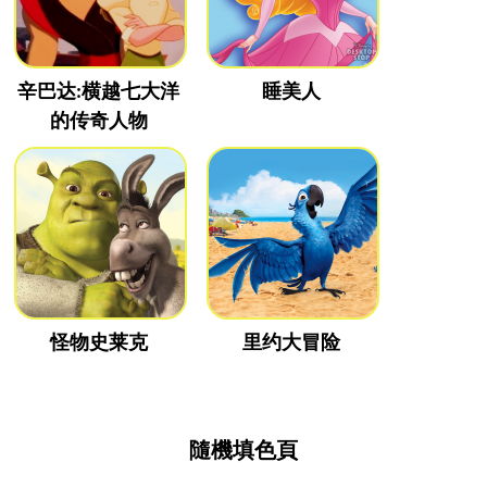
辛巴达:横越七大洋
睡美人
的传奇人物
怪物史莱克
里约大冒险
隨機填色頁