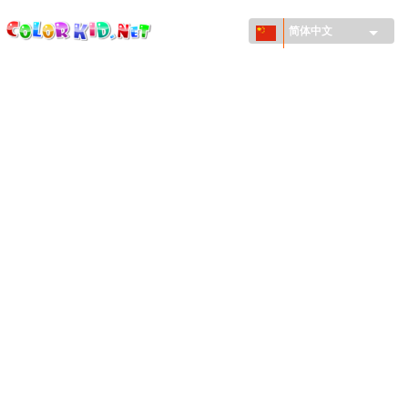
ColorKid.net
Skip to
main
简体中文
content
机械和车辆
世界各地
建筑
动物世界
动画
女孩特區
季节
男孩特區
年幼兒童特區
新年和圣诞节