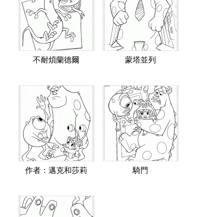
不耐煩蘭德爾
蒙塔並列
作者：邁克和莎莉
騎門