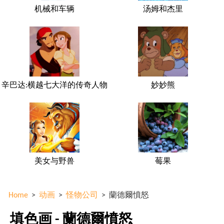
机械和车辆
汤姆和杰里
辛巴达:横越七大洋的传奇人物
妙妙熊
美女与野兽
莓果
Home
>
动画
>
怪物公司
>
蘭德爾憤怒
填色画 - 蘭德爾憤怒