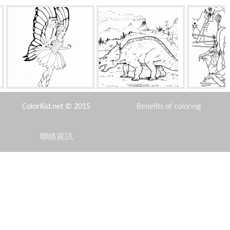
蝴蝶仙子驚訝
尖角龍是周遊世界
精神
ColorKid.net © 2015
Benefits of coloring
聯絡資訊
Disclaimer
團隊打嗝
葉櫻桃
Privacy Policy