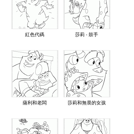
紅色代碼
莎莉 - 鼓手
薩利和老闆
莎莉和無畏的女孩