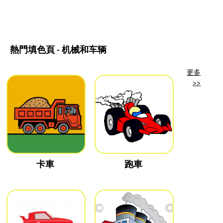
熱門填色頁 - 机械和车辆
更多
>>
卡車
跑車