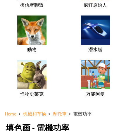
復仇者聯盟
疯狂原始人
動物
潛水艇
怪物史莱克
万能阿曼
Home
>
机械和车辆
>
摩托車
>
電機功率
填色画 - 電機功率