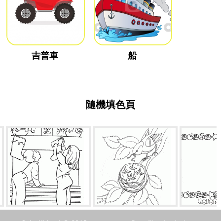
吉普車
船
隨機填色頁
孩子的好奇心
在巢的雛鳥
仙