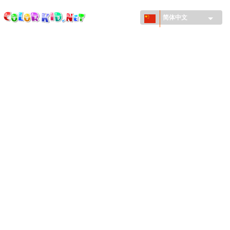
ColorKid.net
Skip to
main
简体中文
content
机械和车辆
世界各地
建筑
动物世界
动画
女孩特區
季节
男孩特區
年幼兒童特區
新年和圣诞节