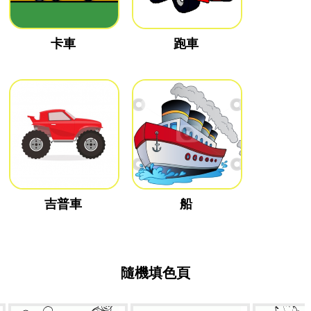
卡車
跑車
吉普車
船
隨機填色頁