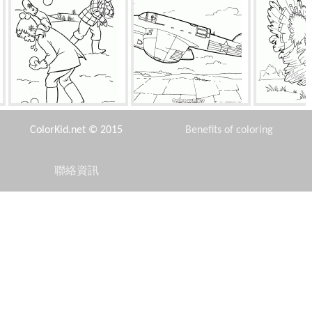
我最喜歡冬天的樂趣
R-12高速偵察機
土
ColorKid.net © 2015
Benefits of coloring
聯絡資訊
Disclaimer
蝴蝶和卡塔尼亞
美人魚芭比
公主刷
Privacy Policy