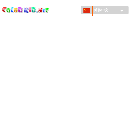
ColorKid.net
Skip to
main
简体中文
content
机械和车辆
世界各地
建筑
动物世界
动画
女孩特區
季节
男孩特區
年幼兒童特區
新年和圣诞节