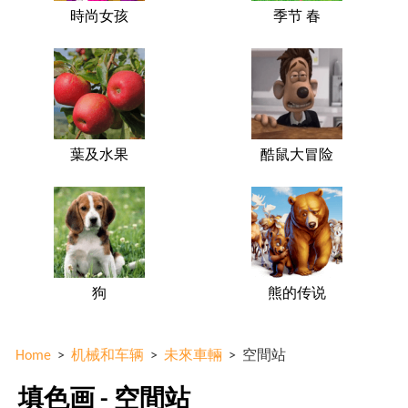
時尚女孩
季节 春
葉及水果
酷鼠大冒险
狗
熊的传说
Home
>
机械和车辆
>
未來車輛
>
空間站
填色画 - 空間站