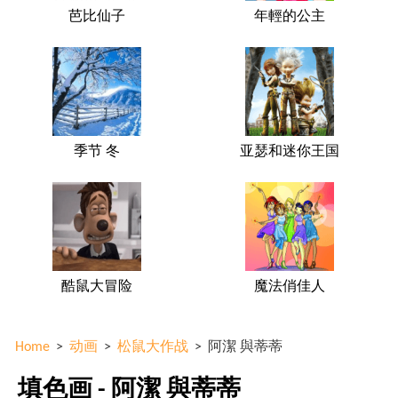
芭比仙子
年輕的公主
季节 冬
亚瑟和迷你王国
酷鼠大冒险
魔法俏佳人
Home
>
动画
>
松鼠大作战
>
阿潔 與蒂蒂
填色画 - 阿潔 與蒂蒂