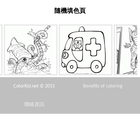
隨機填色頁
可怕的章魚
救护车
托尼
ColorKid.net © 2015
Benefits of coloring
聯絡資訊
Disclaimer
拉斐爾在滑板上
將夢想成真
恐龍媽媽