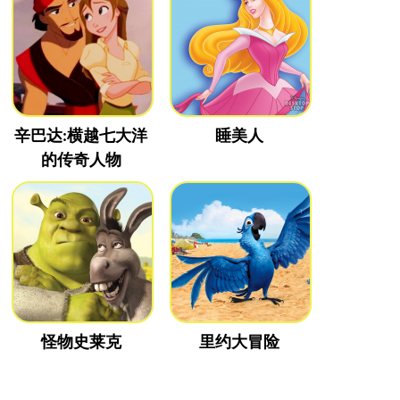
辛巴达:横越七大洋
睡美人
的传奇人物
怪物史莱克
里约大冒险