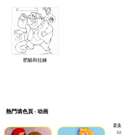
肥貓和拉鍊
熱門填色頁 - 动画
更多
>>