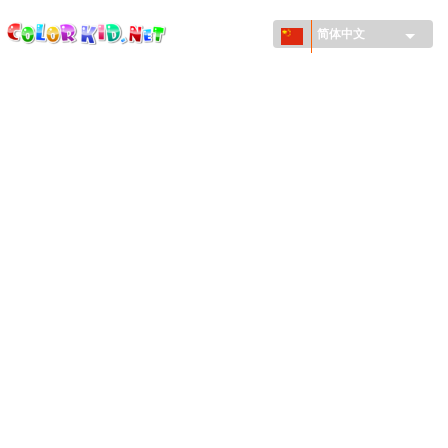
ColorKid.net
Skip to
main
简体中文
content
机械和车辆
世界各地
建筑
动物世界
动画
女孩特區
季节
男孩特區
年幼兒童特區
新年和圣诞节