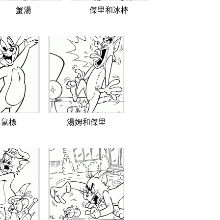
蟹湯
傑里和冰棒
里鼠標
湯姆和傑里