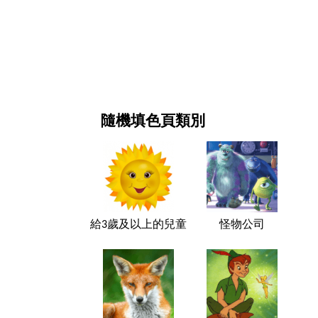
新年和圣诞节
电影和连续剧
自然
隨機填色頁類別
給3歲及以上的兒童
怪物公司