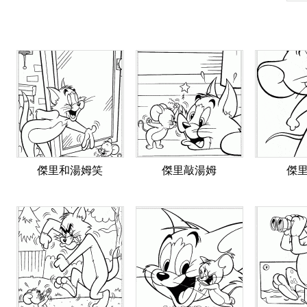
傑里和湯姆笑
傑里敲湯姆
傑