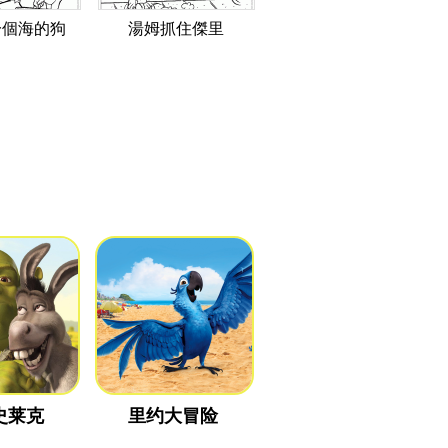
一個海的狗
湯姆抓住傑里
史莱克
里约大冒险