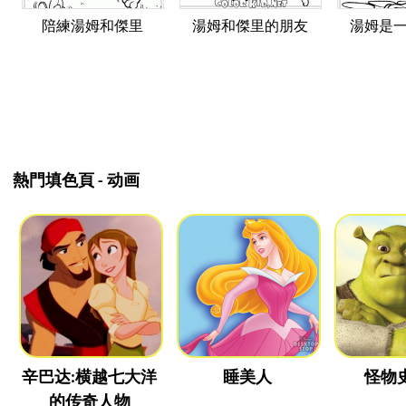
陪練湯姆和傑里
湯姆和傑里的朋友
湯姆是
熱門填色頁 - 动画
辛巴达:横越七大洋
睡美人
怪物
的传奇人物