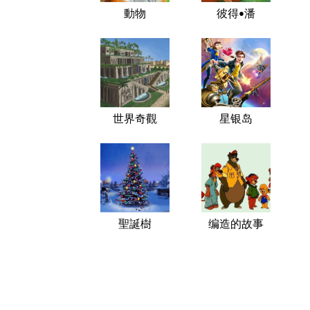
動物
彼得•潘
世界奇觀
星银岛
聖誕樹
编造的故事