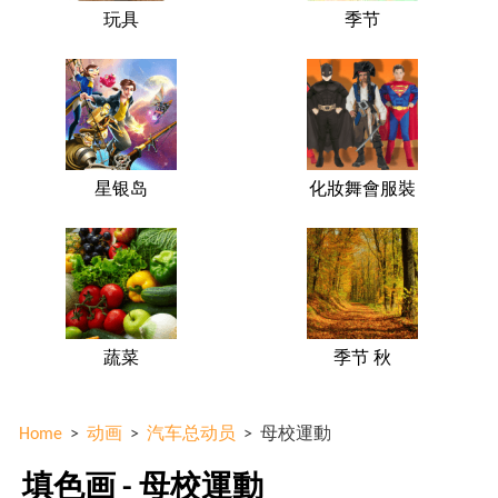
玩具
季节
星银岛
化妝舞會服裝
蔬菜
季节 秋
Home
>
动画
>
汽车总动员
>
母校運動
填色画 - 母校運動