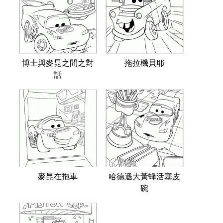
博士與麥昆之間之對
拖拉機貝耶
話
麥昆在拖車
哈德遜大黃蜂活塞皮
碗