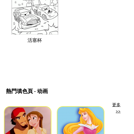
活塞杯
熱門填色頁 - 动画
更多
>>