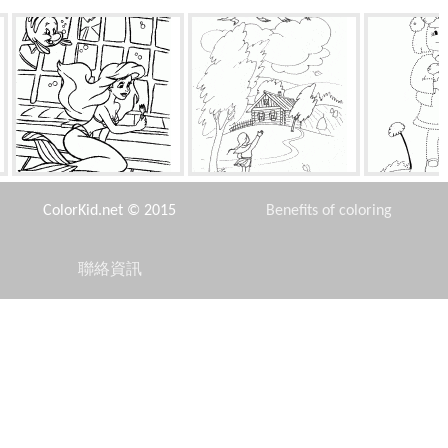
美人魚，用叉子
鳥南飛
女孩
ColorKid.net © 2015
Benefits of coloring
聯絡資訊
Disclaimer
牽引房子
包的工具
救
Privacy Policy