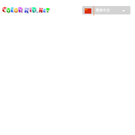
ColorKid.net
Skip to
main
简体中文
content
机械和车辆
世界各地
建筑
动物世界
动画
女孩特區
季节
男孩特區
年幼兒童特區
新年和圣诞节