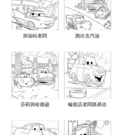
加油站老闆
跑出去汽油
莎莉與哈德逊
輪胎店老闆路易吉