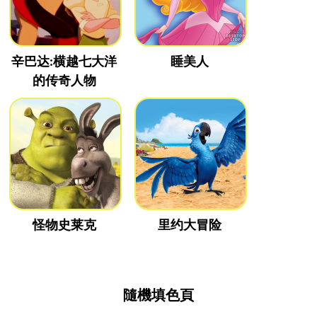
辛巴达:横越七大洋
睡美人
的传奇人物
怪物史莱克
里约大冒险
隨機填色頁