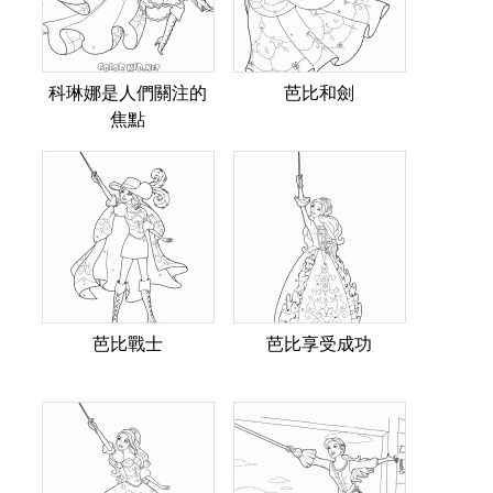
科琳娜是人們關注的
芭比和劍
焦點
芭比戰士
芭比享受成功