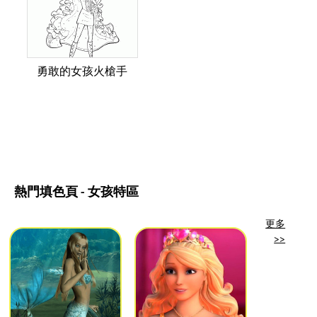
勇敢的女孩火槍手
熱門填色頁 - 女孩特區
更多
>>