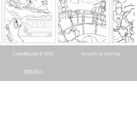
寶石飛走了
公主在橋上
多納太
ColorKid.net © 2015
Benefits of coloring
聯絡資訊
Disclaimer
拉布拉多
兄弟捕魚
義
Privacy Policy