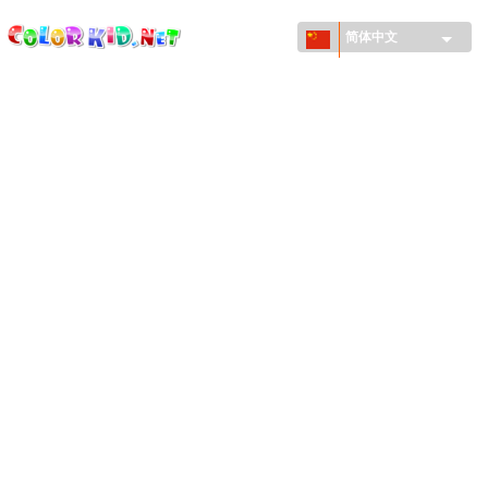
ColorKid.net
Skip to
main
简体中文
content
机械和车辆
世界各地
建筑
动物世界
动画
女孩特區
季节
男孩特區
年幼兒童特區
新年和圣诞节