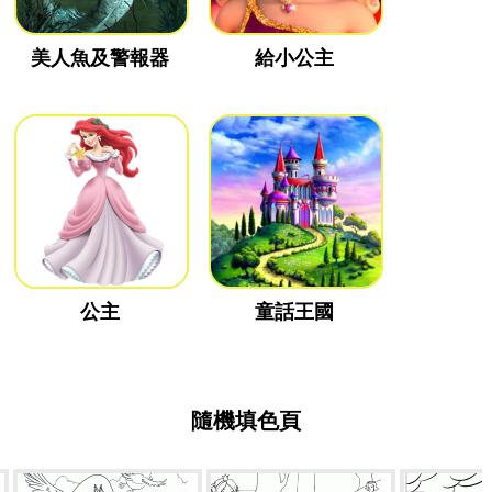
美人魚及警報器
給小公主
公主
童話王國
隨機填色頁