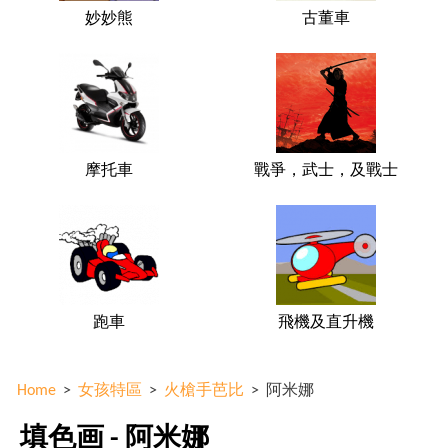
妙妙熊
古董車
摩托車
戰爭，武士，及戰士
跑車
飛機及直升機
Home
>
女孩特區
>
火槍手芭比
>
阿米娜
填色画 - 阿米娜