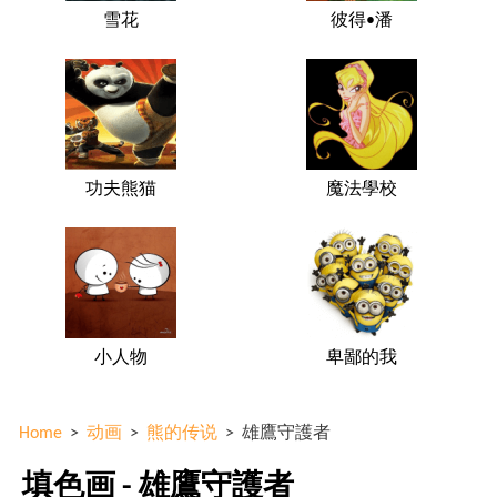
雪花
彼得•潘
功夫熊猫
魔法學校
小人物
卑鄙的我
Home
>
动画
>
熊的传说
>
雄鷹守護者
填色画 - 雄鷹守護者