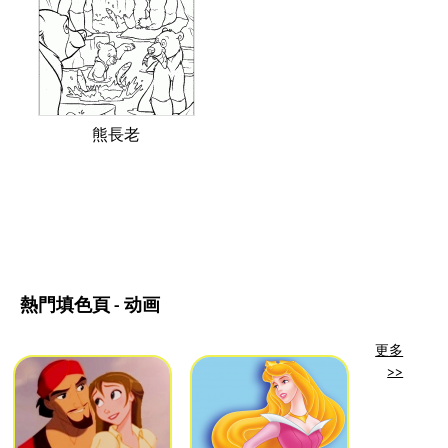
熊長老
熱門填色頁 - 动画
更多
>>