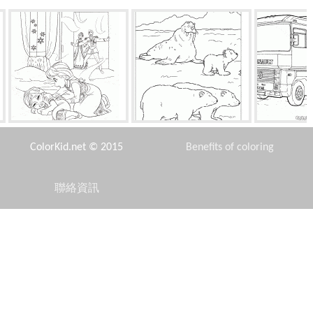
艾爾莎幫助安娜
海象和熊
魯迪
ColorKid.net © 2015
Benefits of coloring
聯絡資訊
Disclaimer
攻擊童話球探
美人魚，用叉子
信賴的
Privacy Policy