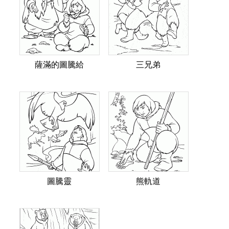
薩滿的圖騰給
三兄弟
圖騰靈
熊軌道