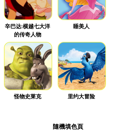
辛巴达:横越七大洋
睡美人
的传奇人物
怪物史莱克
里约大冒险
隨機填色頁