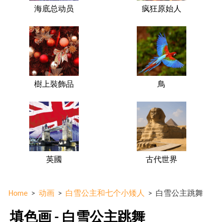
海底总动员
疯狂原始人
樹上裝飾品
鳥
英國
古代世界
Home
>
动画
>
白雪公主和七个小矮人
>
白雪公主跳舞
填色画 - 白雪公主跳舞