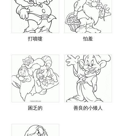
打噴嚏
怕羞
困乏的
善良的小矮人