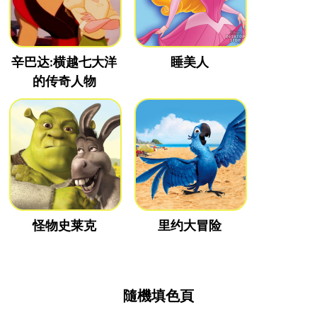
辛巴达:横越七大洋
睡美人
的传奇人物
怪物史莱克
里约大冒险
隨機填色頁