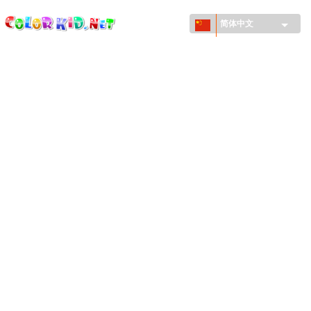
ColorKid.net
Skip to
main
简体中文
content
机械和车辆
世界各地
建筑
动物世界
动画
女孩特區
季节
男孩特區
年幼兒童特區
新年和圣诞节