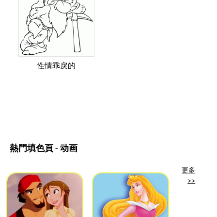
性情乖戾的
熱門填色頁 - 动画
更多
>>