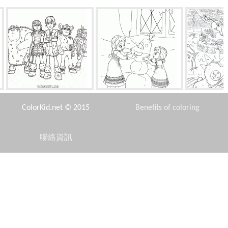
團隊打嗝
艾爾莎和安娜作為一個孩子
狂歡
ColorKid.net © 2015
Benefits of coloring
聯絡資訊
Disclaimer
肥貓的朋友
在窗口中槍
服裝
Privacy Policy