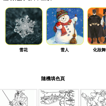
雪花
雪人
化妝舞
隨機填色頁