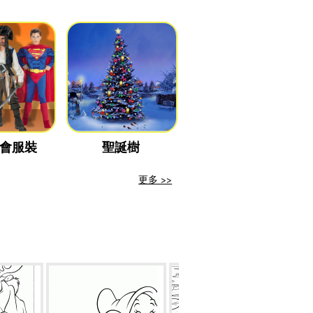
會服裝
聖誕樹
更多 >>