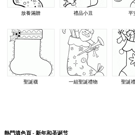
放養滿贈
禮品小丑
平
聖誕襪
一組聖誕禮物
聖誕
熱門填色頁 - 新年和圣诞节