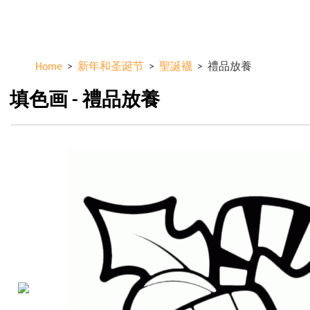
Skip to
ColorKid.net
main
content
Home
>
新年和圣诞节
>
聖誕襪
>
禮品放養
填色画 - 禮品放養