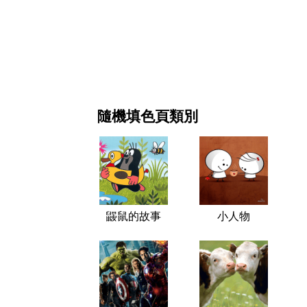
新年和圣诞节
电影和连续剧
自然
隨機填色頁類別
鼹鼠的故事
小人物