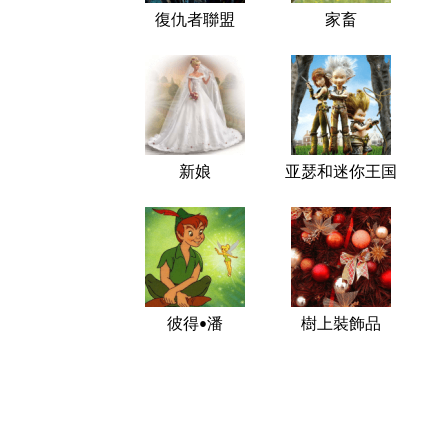
復仇者聯盟
家畜
新娘
亚瑟和迷你王国
彼得•潘
樹上裝飾品