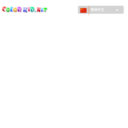
ColorKid.net
Skip to
main
简体中文
content
机械和车辆
世界各地
建筑
动物世界
动画
女孩特區
季节
男孩特區
年幼兒童特區
新年和圣诞节