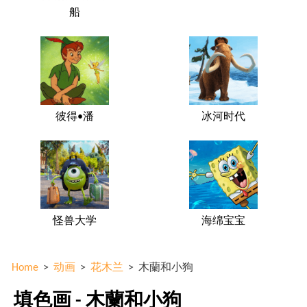
船
彼得•潘
冰河时代
怪兽大学
海绵宝宝
Home
>
动画
>
花木兰
>
木蘭和小狗
填色画 - 木蘭和小狗