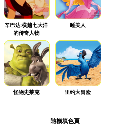
辛巴达:横越七大洋
睡美人
的传奇人物
怪物史莱克
里约大冒险
隨機填色頁