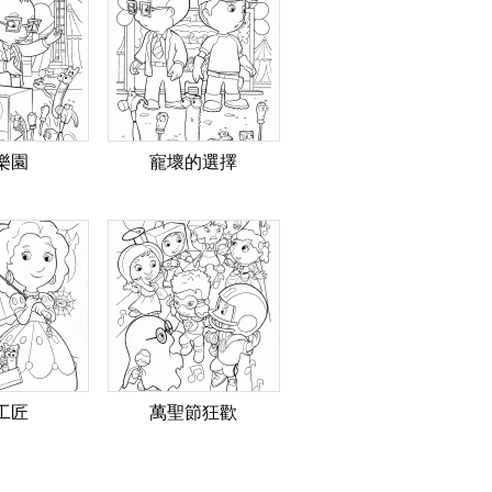
樂園
寵壞的選擇
工匠
萬聖節狂歡