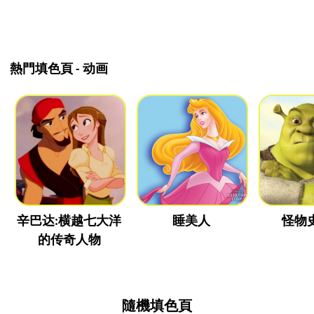
熱門填色頁 - 动画
辛巴达:横越七大洋
睡美人
怪物
的传奇人物
隨機填色頁