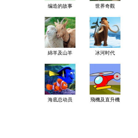
编造的故事
世界奇觀
綿羊及山羊
冰河时代
海底总动员
飛機及直升機