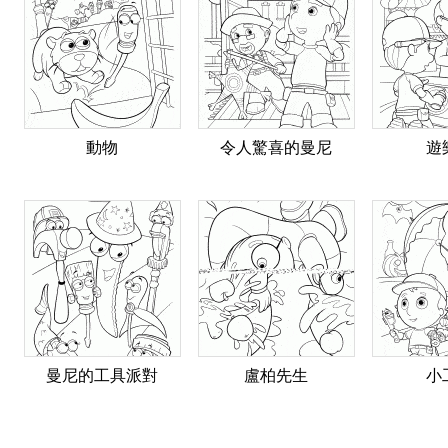
動物
令人驚喜的曼尼
遊
曼尼的工具派對
盧柏先生
小