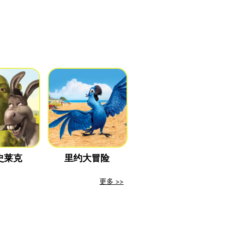
史莱克
里约大冒险
更多 >>