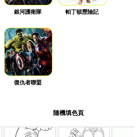
銀河護衛隊
帕丁頓歷險記
復仇者聯盟
隨機填色頁