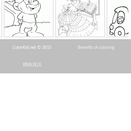
藍精靈的長老
讀童話
长颈鹿
ColorKid.net © 2015
Benefits of coloring
聯絡資訊
Disclaimer
小熊
海盜旗
木蘭
Privacy Policy