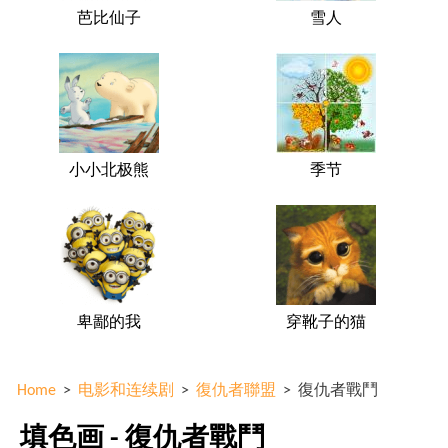
芭比仙子
雪人
小小北极熊
季节
卑鄙的我
穿靴子的猫
Home
>
电影和连续剧
>
復仇者聯盟
>
復仇者戰鬥
填色画 - 復仇者戰鬥