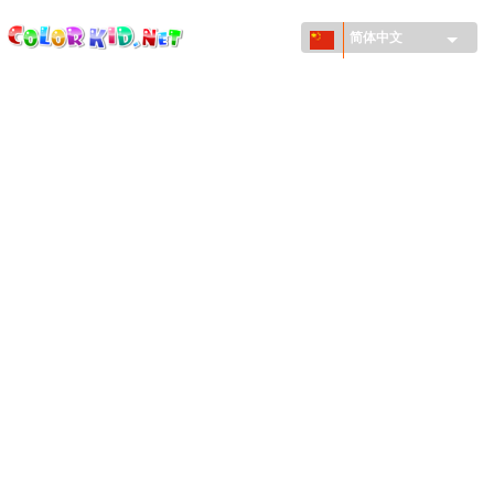
ColorKid.net
Skip to
main
简体中文
content
机械和车辆
世界各地
建筑
动物世界
动画
女孩特區
季节
男孩特區
年幼兒童特區
新年和圣诞节