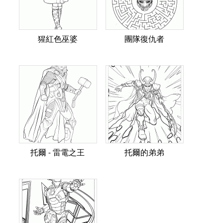
猩紅色巫婆
團隊復仇者
托爾 - 雷電之王
托爾的弟弟