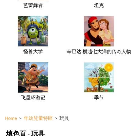
芭蕾舞者
坦克
怪兽大学
辛巴达:横越七大洋的传奇人物
飞屋环游记
季节
Home
>
年幼兒童特區
>
玩具
填色頁 - 玩具