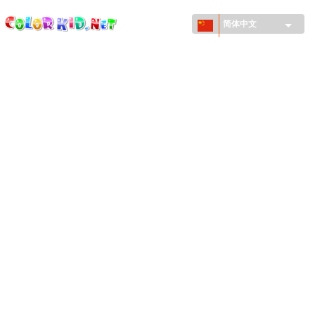
ColorKid.net
Skip to
main
简体中文
content
机械和车辆
世界各地
建筑
动物世界
动画
女孩特區
季节
男孩特區
年幼兒童特區
新年和圣诞节