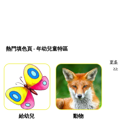
熱門填色頁 - 年幼兒童特區
更多
>>
給幼兒
動物