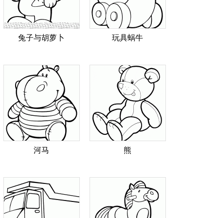
兔子与胡萝卜
玩具蜗牛
河马
熊