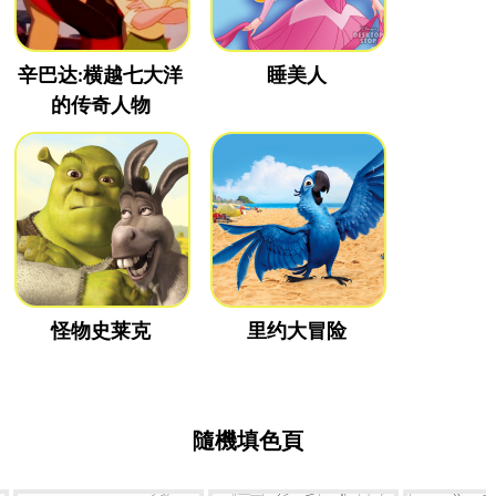
辛巴达:横越七大洋
睡美人
的传奇人物
怪物史莱克
里约大冒险
隨機填色頁