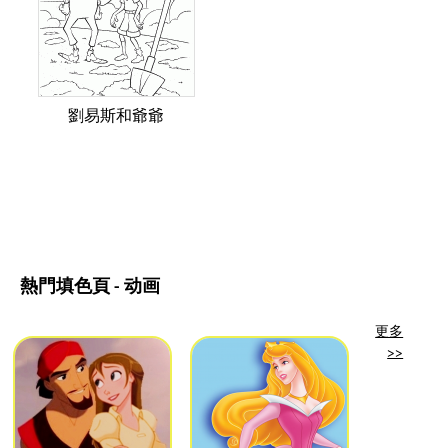
劉易斯和爺爺
熱門填色頁 - 动画
更多
>>