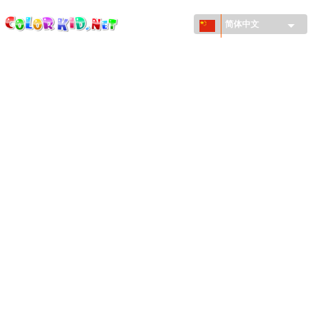
ColorKid.net
Skip to
main
简体中文
content
机械和车辆
世界各地
建筑
动物世界
动画
女孩特區
季节
男孩特區
年幼兒童特區
新年和圣诞节