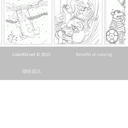
雪人搖擺
自由節在裡約
勇敢的女
ColorKid.net © 2015
Benefits of coloring
聯絡資訊
Disclaimer
馬戈
芭比童話
艾爾
Privacy Policy