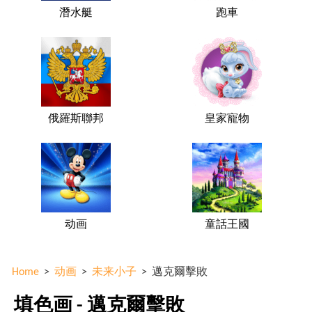
潛水艇
跑車
俄羅斯聯邦
皇家寵物
动画
童話王國
Home
>
动画
>
未来小子
>
邁克爾擊敗
填色画 - 邁克爾擊敗