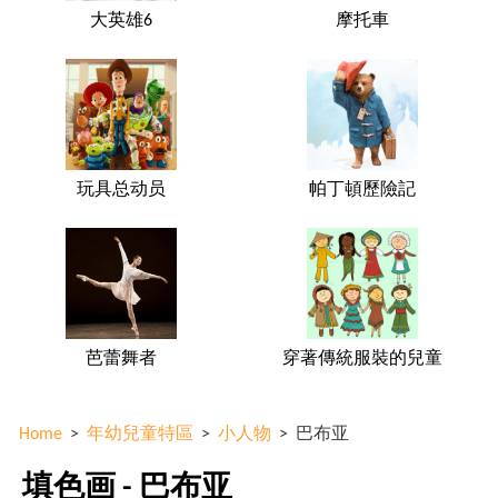
大英雄6
摩托車
玩具总动员
帕丁頓歷險記
芭蕾舞者
穿著傳統服裝的兒童
Home
>
年幼兒童特區
>
小人物
>
巴布亚
填色画 - 巴布亚