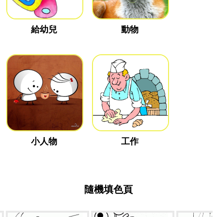
給幼兒
動物
小人物
工作
隨機填色頁