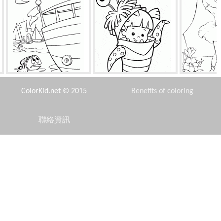
太多的船隻
驅鼠器兒童
芭
ColorKid.net © 2015
Benefits of coloring
聯絡資訊
Disclaimer
俄羅斯套娃玩具
精灵鼠标
愛麗絲符
Privacy Policy