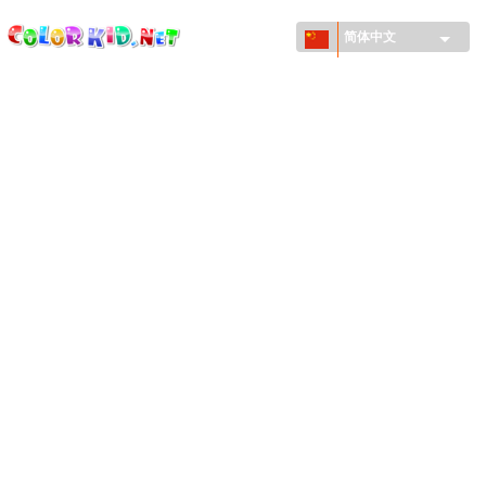
ColorKid.net
Skip to
main
简体中文
content
机械和车辆
世界各地
建筑
动物世界
动画
女孩特區
季节
男孩特區
年幼兒童特區
新年和圣诞节