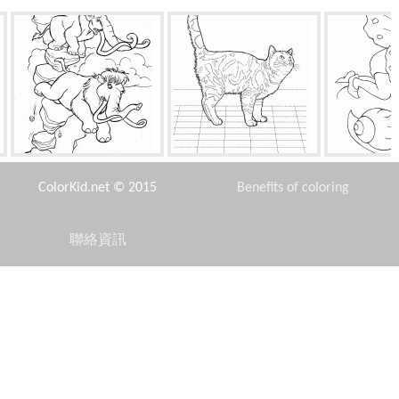
曼尼和艾莉保存
英國短毛貓
童
ColorKid.net © 2015
Benefits of coloring
聯絡資訊
Disclaimer
吉普車日產
雪人搖擺
佛
Privacy Policy