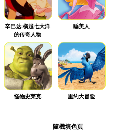
辛巴达:横越七大洋
睡美人
的传奇人物
怪物史莱克
里约大冒险
隨機填色頁