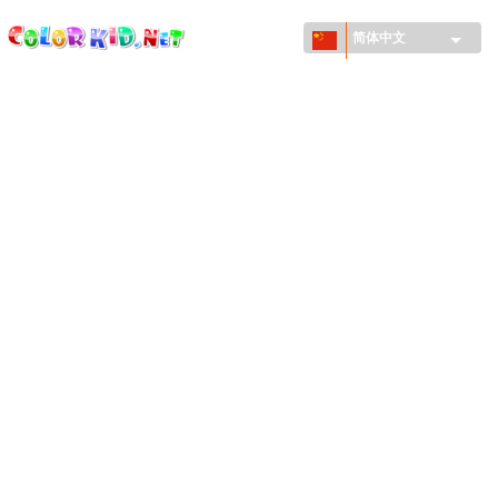
ColorKid.net
Skip to
main
简体中文
content
机械和车辆
世界各地
建筑
动物世界
动画
女孩特區
季节
男孩特區
年幼兒童特區
新年和圣诞节