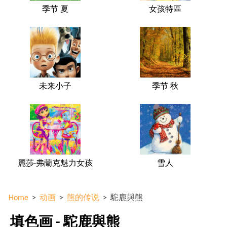
季节 夏
女孩特區
未来小子
季节 秋
麗莎·弗蘭克魅力女孩
雪人
Home
>
动画
>
熊的传说
>
駝鹿與熊
填色画 - 駝鹿與熊