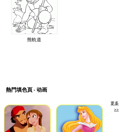
熊軌道
熱門填色頁 - 动画
更多
>>