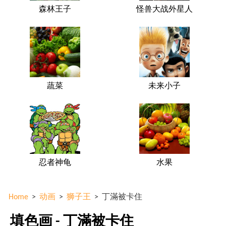
森林王子
怪兽大战外星人
蔬菜
未来小子
忍者神龟
水果
Home
>
动画
>
狮子王
>
丁滿被卡住
填色画 - 丁滿被卡住