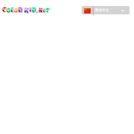
ColorKid.net
Skip to
main
简体中文
content
机械和车辆
世界各地
建筑
动物世界
动画
女孩特區
季节
男孩特區
年幼兒童特區
新年和圣诞节