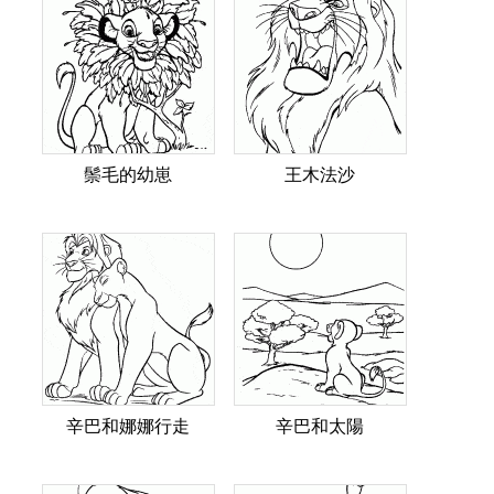
鬃毛的幼崽
王木法沙
辛巴和娜娜行走
辛巴和太陽