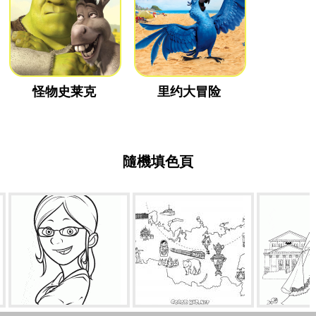
怪物史莱克
里约大冒险
隨機填色頁
馬戈
地圖俄羅斯
公