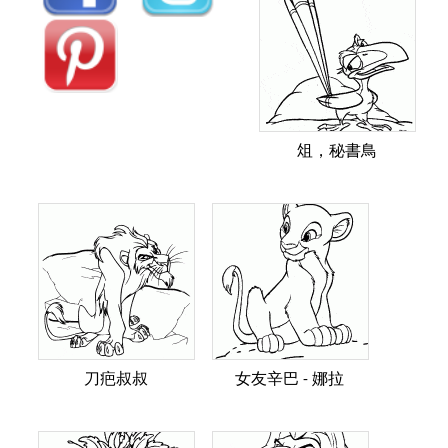
俎，秘書鳥
刀疤叔叔
女友辛巴 - 娜拉