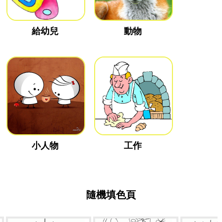
給幼兒
動物
小人物
工作
隨機填色頁