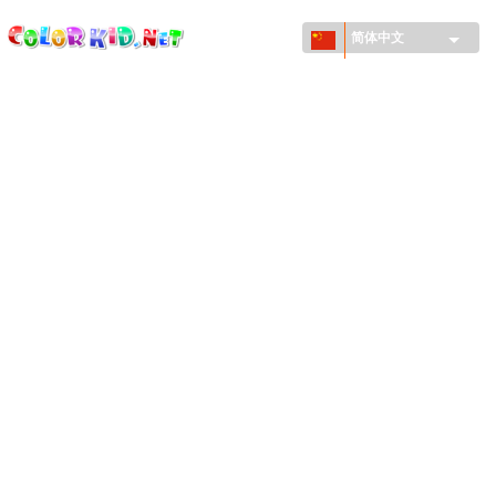
ColorKid.net
Skip to
main
简体中文
content
机械和车辆
世界各地
建筑
动物世界
动画
女孩特區
季节
男孩特區
年幼兒童特區
新年和圣诞节