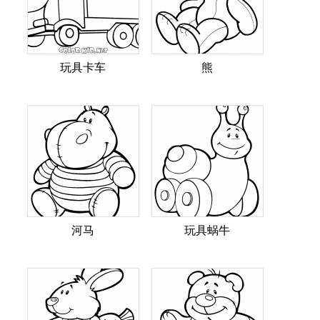
玩具卡车
熊
河马
玩具蜗牛