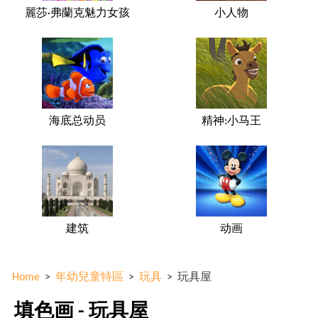
麗莎·弗蘭克魅力女孩
小人物
海底总动员
精神:小马王
建筑
动画
Home
>
年幼兒童特區
>
玩具
>
玩具屋
填色画 - 玩具屋