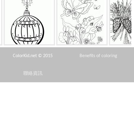
球在聖誕樹上
百合綻放
盛
ColorKid.net © 2015
Benefits of coloring
聯絡資訊
Disclaimer
弗林被捕
葉子酸橙
仔豬和
Privacy Policy