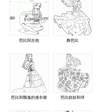
芭比與吉他
舞芭比
芭比和飄逸的連衣裙
芭比娃娃和球