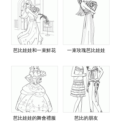
芭比娃娃和一束鮮花
一束玫瑰芭比娃娃
芭比娃娃的舞會禮服
芭比的朋友