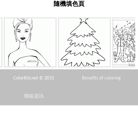
隨機填色頁
髮型女王球
聖誕樹在家
孩子們
ColorKid.net © 2015
Benefits of coloring
聯絡資訊
Disclaimer
小飛車璐
鵝在岸上
花
Privacy Policy