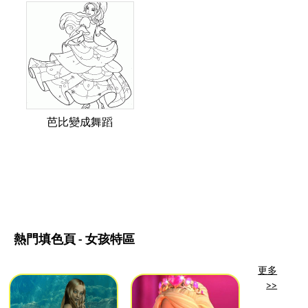
芭比變成舞蹈
熱門填色頁 - 女孩特區
更多
>>