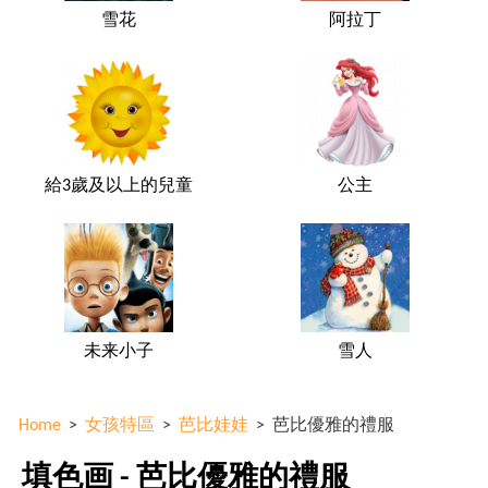
雪花
阿拉丁
給3歲及以上的兒童
公主
未来小子
雪人
Home
>
女孩特區
>
芭比娃娃
>
芭比優雅的禮服
填色画 - 芭比優雅的禮服