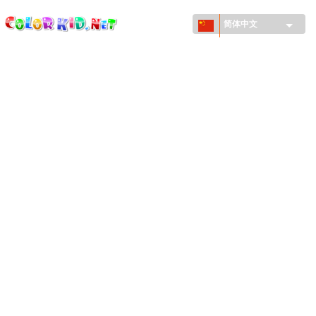
ColorKid.net
Skip to
main
简体中文
content
机械和车辆
世界各地
建筑
动物世界
动画
女孩特區
季节
男孩特區
年幼兒童特區
新年和圣诞节