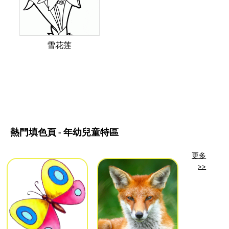
雪花莲
熱門填色頁 - 年幼兒童特區
更多
>>