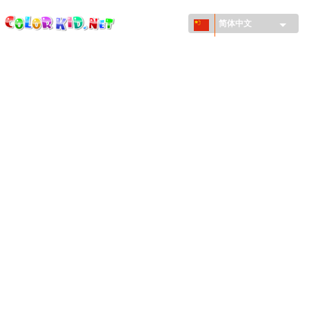
ColorKid.net
Skip to
main
简体中文
content
机械和车辆
世界各地
建筑
动物世界
动画
女孩特區
季节
男孩特區
年幼兒童特區
新年和圣诞节