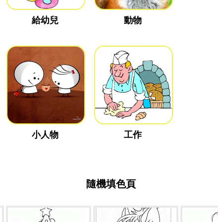
給幼兒
動物
小人物
工作
隨機填色頁