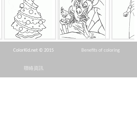
花式裝飾聖誕樹
鬣狗和丁滿
霍元
ColorKid.net © 2015
Benefits of coloring
聯絡資訊
Disclaimer
古船
水蘿蔔
芭比
Privacy Policy