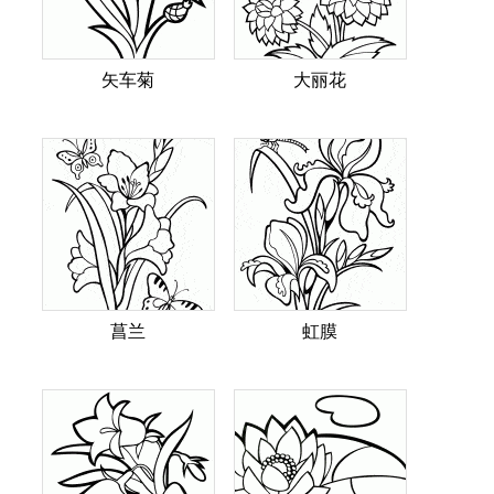
矢车菊
大丽花
菖兰
虹膜