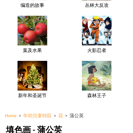
编造的故事
丛林大反攻
葉及水果
火影忍者
新年和圣诞节
森林王子
Home
>
年幼兒童特區
>
花
>
蒲公英
填色画 - 蒲公英