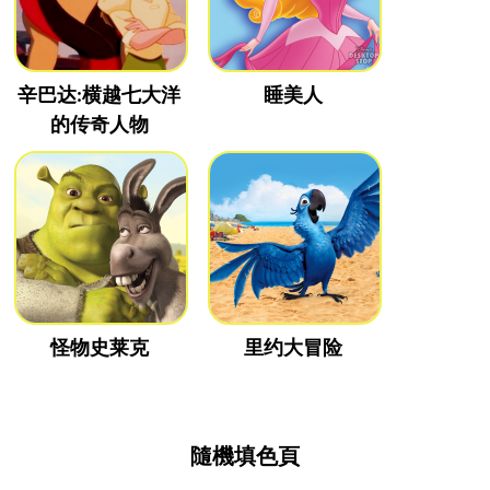
辛巴达:横越七大洋
睡美人
的传奇人物
怪物史莱克
里约大冒险
隨機填色頁