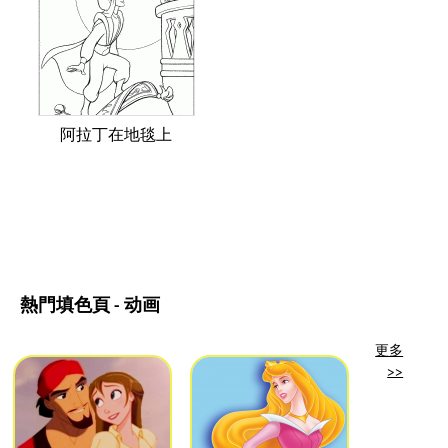
阿拉丁在地毯上
熱門填色頁 - 动画
更多
>>