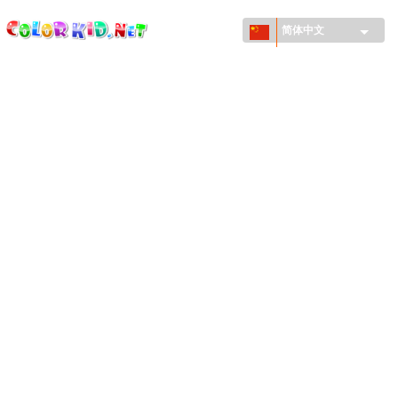
ColorKid.net
Skip to
main
简体中文
content
机械和车辆
世界各地
建筑
动物世界
动画
女孩特區
季节
男孩特區
年幼兒童特區
新年和圣诞节