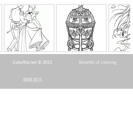
灰姑娘和王子的舞會
法貝熱蛋
艾爾 -
ColorKid.net © 2015
Benefits of coloring
聯絡資訊
Disclaimer
男孩聖誕樹
傑里鼠標
Privacy Policy