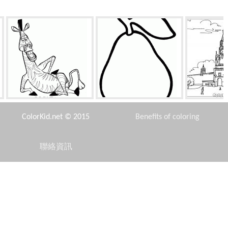
馬蒂休息
出气筒
克里
ColorKid.net © 2015
Benefits of coloring
聯絡資訊
Disclaimer
城堡是不可訪問
拉練
跑出
Privacy Policy