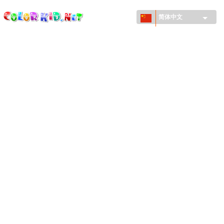
ColorKid.net
Skip to
main
简体中文
content
机械和车辆
世界各地
建筑
动物世界
动画
女孩特區
季节
男孩特區
年幼兒童特區
新年和圣诞节