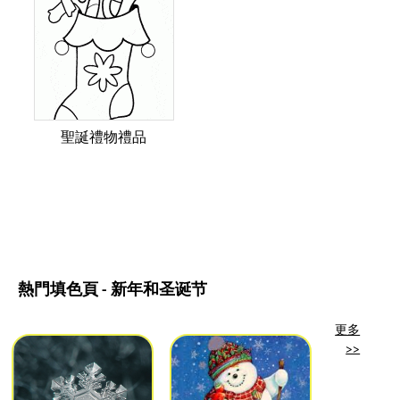
聖誕禮物禮品
熱門填色頁 - 新年和圣诞节
更多
>>