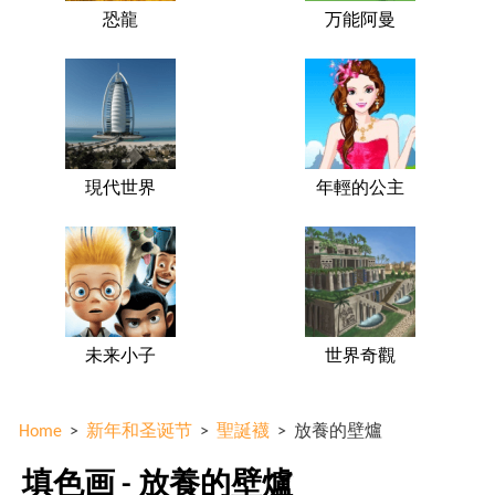
恐龍
万能阿曼
現代世界
年輕的公主
未来小子
世界奇觀
Home
>
新年和圣诞节
>
聖誕襪
>
放養的壁爐
填色画 - 放養的壁爐