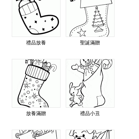
禮品放養
聖誕滿贈
放養滿贈
禮品小丑