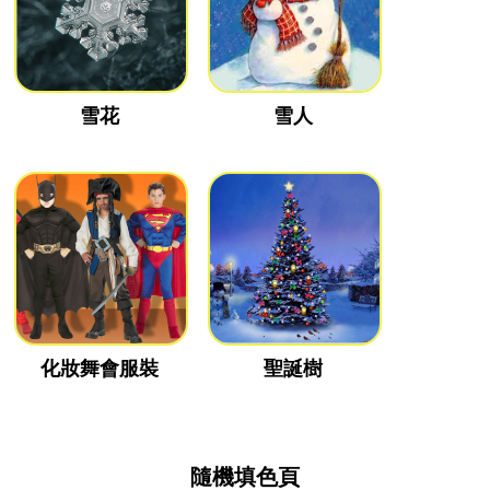
雪花
雪人
化妝舞會服裝
聖誕樹
隨機填色頁